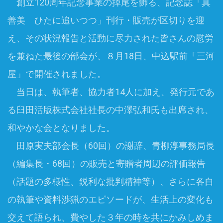
創立120周年記念事業の掉尾を飾る、記念誌「真
善美 ひたに追いつつ」刊行・販売が区切りを迎
え、その状況報告と活動に尽力された皆さんの慰労
を兼ねた最後の部会が、８月18日、中込駅前「三河
屋」で開催されました。
当日は、執筆者、協力者14人に加え、発行元であ
る臼田活版株式会社社長の中澤弘和氏も出席され、
和やかな会となりました。
田原実夫部会長（60回）の謝辞、青柳淳事務局長
（編集長・68回）の販売と寄贈者周辺の評価報告
（話題の多様性、鋭利な批判精神等）、さらに各自
の執筆や資料渉猟のエピソードが、生活上の変化も
交えて語られ、費やした３年の時を共にかみしめま