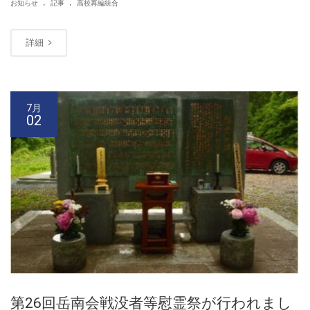
.
.
お知らせ
記事
高校再編統合
詳細
7月
02
第26回岳南会戦没者等慰霊祭が行われまし