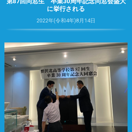
第87回同窓生 卒業30周年記念同窓会盛大
に挙行される
2022年(令和4年)8月14日