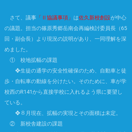
さて、議事
「Ⅱ協議事項」
は
佐久新校創設
が中心
の議題。担当の篠原秀郷岳南会再編検討委員長（65
回・副会長）より現況の説明があり、一同理解を深
めました。
① 校地拡幅の課題
❖生徒の通学の安全性確保のため、自動車と徒
歩・自転車の動線を分けたい。そのために、車が学
校西のR141から直接学校に入れるよう県に要望し
ている。
❖８月現在、拡幅の実現とその面積は未定。
② 新校舎建設の課題