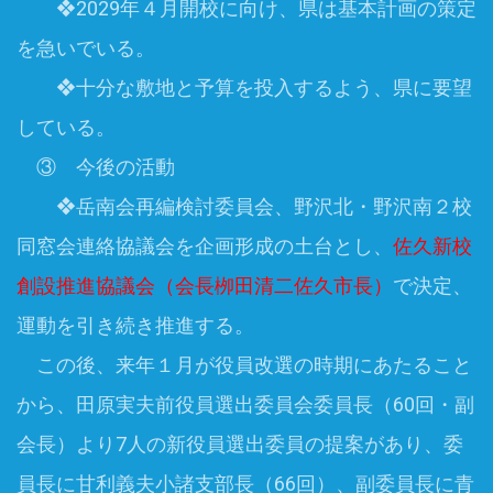
❖2029年４月開校に向け、県は基本計画の策定
を急いでいる。
❖十分な敷地と予算を投入するよう、県に要望
している。
③ 今後の活動
❖岳南会再編検討委員会、野沢北・野沢南２校
同窓会連絡協議会を企画形成の土台とし、
佐久新校
創設推進協議会（会長栁田清二佐久市長）
で決定、
運動を引き続き推進する。
この後、来年１月が役員改選の時期にあたること
から、田原実夫前役員選出委員会委員長（60回・副
会長）より7人の新役員選出委員の提案があり、委
員長に甘利義夫小諸支部長（66回）、副委員長に青