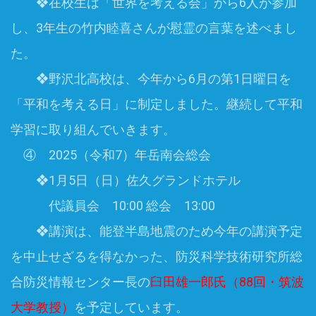
❖在校生は「世界を考える会」から6人が参加
し、3年生の竹内睦喜さんが慰霊の言葉を述べまし
た。
❖野沢北高校は、今年から6月の第1日曜日を
「平和を考える日」に制定しました。継続して平和
学習に取り組んでいきます。
④ 2025（令和7）年岳南会総会
❖1月5日（日）佐久グランドホテル
代議員会 10:00 総会 13:00
❖講演は、能登半島地震のため今年の講演予定
を中止せざるを得なかった、防災科学技術研究所総
合防災情報センター長の
臼田雄一郎氏（88回・筑波
大学教授）
を予定しています。